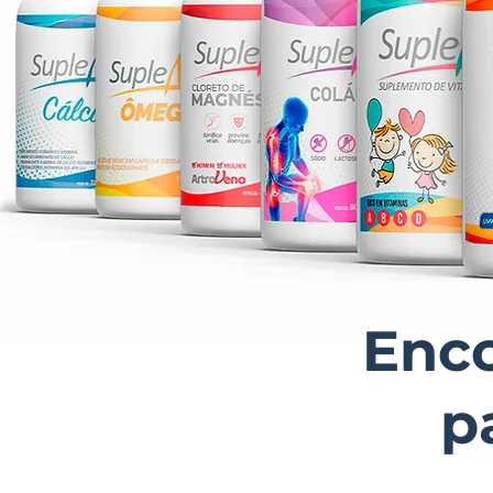
Enco
p