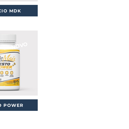
CIO MDK
NOVO
O POWER