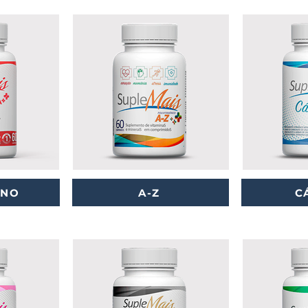
ENO
A-Z
C