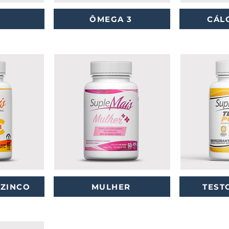
ÔMEGA 3
CÁL
+ZINCO
MULHER
TEST