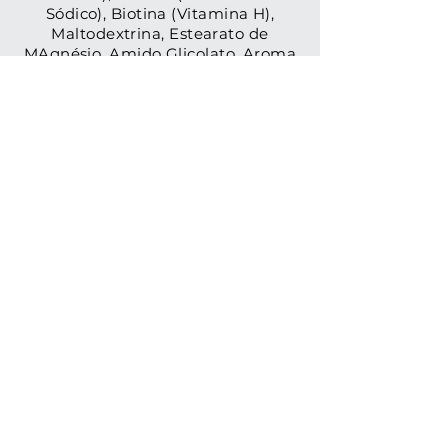
Sódico), Biotina (Vitamina H),
Maltodextrina, Estearato de
MAgnésio, Amido Glicolato, Aroma
de Laranja, EDTA, Talco.
Este produto não é um
medicamento.
Comprar Agora
Contato
Envie para gente seu
comentário, elogio,
questionamento ou
sugestão sobre nossas
vitaminas.
Ou entre em contato com